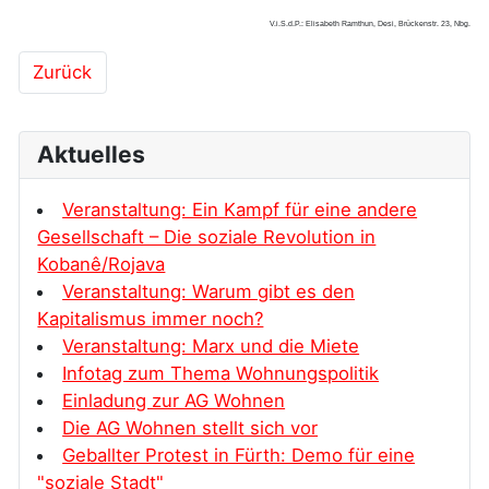
V.i.S.d.P.: Elisabeth Ramthun, Desi, Brückenstr. 23, Nbg.
Vorheriger Beitrag: Krise, Schulden, Widerstand – Ein
Zurück
Aktuelles
Veranstaltung: Ein Kampf für eine andere
Gesellschaft – Die soziale Revolution in
Kobanê/Rojava
Veranstaltung: Warum gibt es den
Kapitalismus immer noch?
Veranstaltung: Marx und die Miete
Infotag zum Thema Wohnungspolitik
Einladung zur AG Wohnen
Die AG Wohnen stellt sich vor
Geballter Protest in Fürth: Demo für eine
"soziale Stadt"